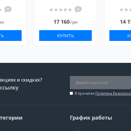
0
0
17 160
14 1
рн
грн
ТЬ
КУПИТЬ
К
акциях и скидках?
ссылку
Я прочитал
Политика безопасн
атегории
График работы