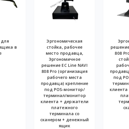
 для
Эргономическая
Эрго
ящика в
стойка, рабочее
решение 
е
место продавца,
808 Pr
Эргономичное
стой
решение EC Line NAVI
рабоч
808 Pro (организация
продавц
рабочего места
под PO
продавца) крепление
термин
под POS-монитор/
клиента
терминал/монитор
пла
клиента + держатели
терм
платежного
ск
терминала со
сканером + денежный
ящик