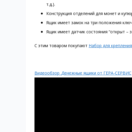
т.д.).
Конструкция отделений для монет и купю
Ящик имеет замок на три положения ключ
Ящик имеет датчик состояния “открыт – 
С этим товаром покупают
Набор для крепления 
Видеообзор_Денежные ящики от ГЕРА-СЕРВИС