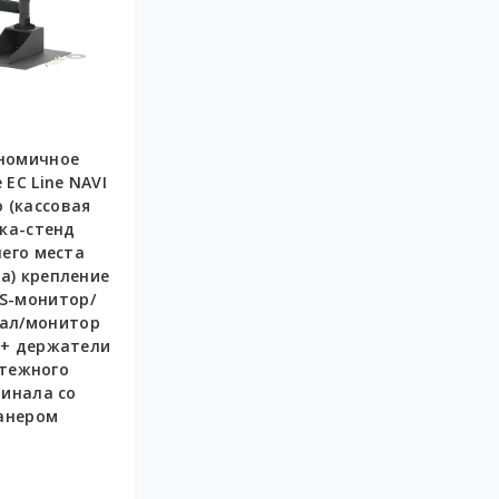
номичное
EC Line NAVI
o (кассовая
ка-стенд
его места
а) крепление
S-монитор/
ал/монитор
 + держатели
тежного
инала со
анером