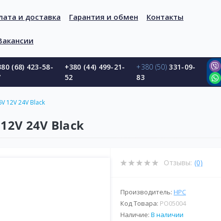
лата и доставка
Гарантия и обмен
Контакты
Вакансии
80 (68) 423-58-
+380 (44) 499-21-
+380 (50)
331-09-
7
52
83
 12V 24V Black
12V 24V Black
Отзывы:
(0)
Производитель:
HPC
Код Товара:
PO05004
Наличие:
В наличии