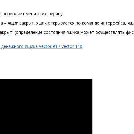
р позволяет менять их ширину.
а – ящик закрыт, ящик открывается по команде интерфейса, ящ
закрыт” (определение состояния ящика может осуществлять фис
денежного ящика Vector 91 / Vector 110