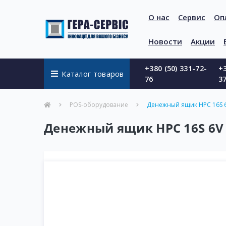
О нас
Сервис
Оп
Новости
Акции
+380 (50) 331-72-
+3
Каталог товаров
76
3
POS-оборудование
Денежный ящик HPC 16S 6V
Денежный ящик HPC 16S 6V 