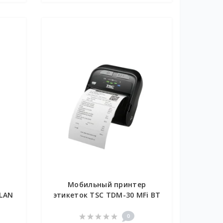
р
Мобильный принтер
WLAN
этикеток TSC TDM-30 MFi BT
0