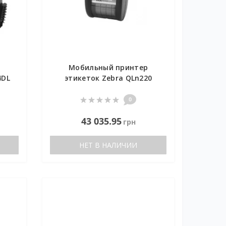
р
Мобильный принтер
4DL
этикеток Zebra QLn220
0
43 035.95
грн
НЕТ В НАЛИЧИИ