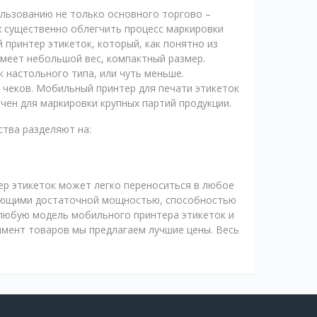
льзованию не только основного торгово –
 существенно облегчить процесс маркировки
 принтер этикеток, который, как понятно из
имеет небольшой вес, компактный размер.
к настольного типа, или чуть меньше.
 чеков. Мобильный принтер для печати этикеток
ен для маркировки крупных партий продукции.
ства разделяют на:
р этикеток может легко переноситься в любое
ающими достаточной мощностью, способностью
 любую модель мобильного принтера этикеток и
имент товаров мы предлагаем лучшие цены. Весь