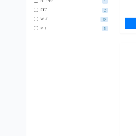
Ethernet
1
RTC
2
Wi-Fi
10
MFi
5