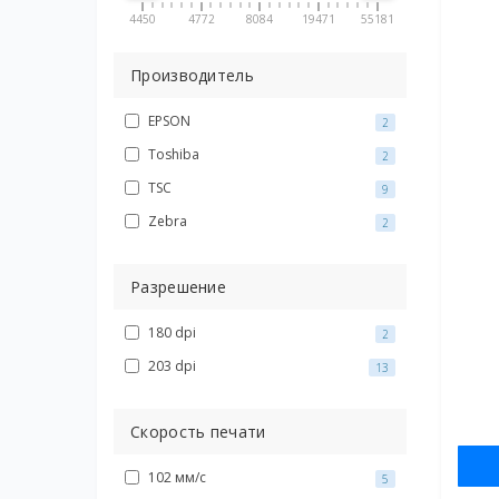
4450
4772
8084
19471
55181
Производитель
EPSON
2
Toshiba
2
TSC
9
Zebra
2
Разрешение
180 dpi
2
203 dpi
13
Скорость печати
102 мм/с
5