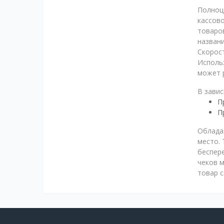
Полноц
кассов
товаров
названи
Скорост
Использ
может р
В завис
П
П
Облада
место.
беспере
чеков м
товар 