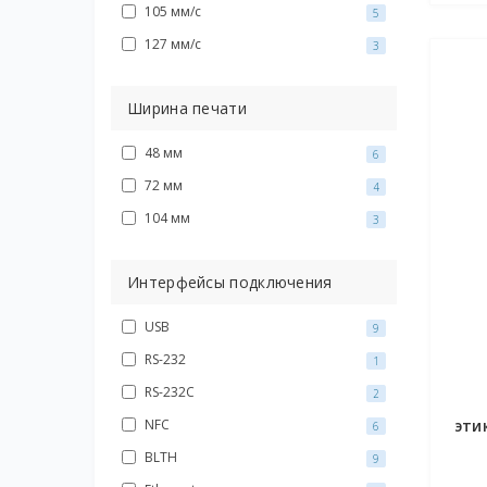
105 мм/с
5
127 мм/с
3
Ширина печати
48 мм
6
72 мм
4
104 мм
3
Интерфейсы подключения
USB
9
RS-232
1
RS-232C
2
эти
NFC
6
BLTH
9