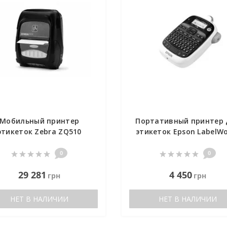
Мобильный принтер
Портативный принтер 
этикеток Zebra ZQ510
этикеток Epson LabelWo
LW-400
0
0
29 281
4 450
грн
грн
НЕТ В НАЛИЧИИ
НЕТ В НАЛИЧИИ