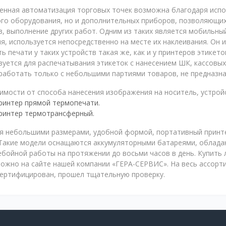
енная автоматизация торговых точек возможна благодаря испо
ого оборудования, но и дополнительных приборов, позволяющих
, выполнение других работ. Одним из таких является мобильный
я, используется непосредственно на месте их наклеивания. Он 
ь печати у таких устройств такая же, как и у принтеров этикето
уется для распечатывания этикеток с нанесением ШК, кассовых
аботать только с небольшими партиями товаров, не предназнач
имости от способа нанесения изображения на носитель, устрой
ринтер прямой термопечати.
ринтер термотрансферный.
я небольшими размерами, удобной формой, портативный принте
 Такие модели оснащаются аккумуляторными батареями, облад
бойной работы на протяжении до восьми часов в день. Купить
ожно на сайте нашей компании «ГЕРА-СЕРВИС». На весь ассорт
сертифицирован, прошел тщательную проверку.