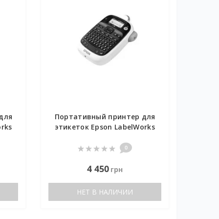
для
Портативный принтер для
rks
этикеток Epson LabelWorks
LW-400VP
0
4 450
грн
НЕТ В НАЛИЧИИ