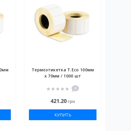
00мм
Термоэтикетка T.Eco 100мм
х 70мм / 1000 шт
0
421.20
грн
КУПИТЬ