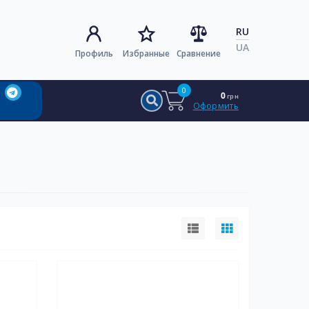
RU
UA
Профиль
Избранные
Сравнение
0
0
грн
Оформить