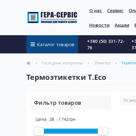
О нас
Сервис
Оп
Новости
Акции
+380 (50) 331-72-
+3
Каталог товаров
76
3
Расходные материалы
Этикетки
Термоэт
Термоэтикетки T.Eco
Фильтр товаров
Цена
28
-
1742
грн