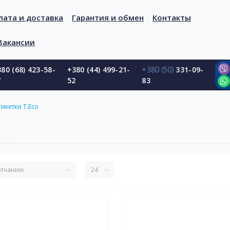
лата и доставка
Гарантия и обмен
Контакты
Вакансии
80 (68) 423-58-
+380 (44) 499-21-
+380 (50)
331-09-
7
52
83
икетки T.Eco