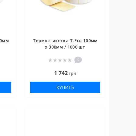
00мм
Термоэтикетка T.Eco 100мм
х 300мм / 1000 шт
0
1 742
грн
КУПИТЬ