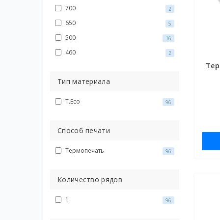
700
2
650
5
500
16
460
2
Тер
Тип материала
T.Eco
96
Способ печати
Термопечать
96
Количество рядов
1
96