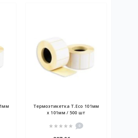
01мм
Термоэтикетка T.Eco 101мм
х 101мм / 500 шт
0