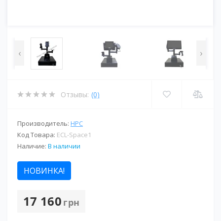
‹
›
Отзывы:
(0)
Производитель:
HPC
Код Товара:
ECL-Space1
Наличие:
В наличии
НОВИНКА!
17 160
грн