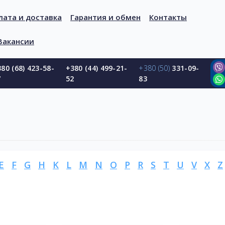
лата и доставка
Гарантия и обмен
Контакты
Вакансии
80 (68) 423-58-
+380 (44) 499-21-
+380 (50)
331-09-
7
52
83
E
F
G
H
K
L
M
N
O
P
R
S
T
U
V
X
Z