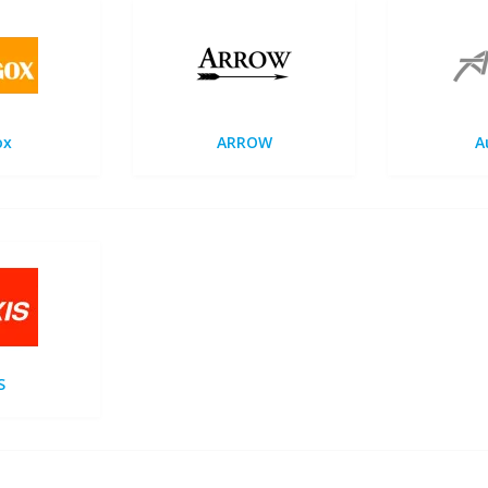
ox
ARROW
A
S