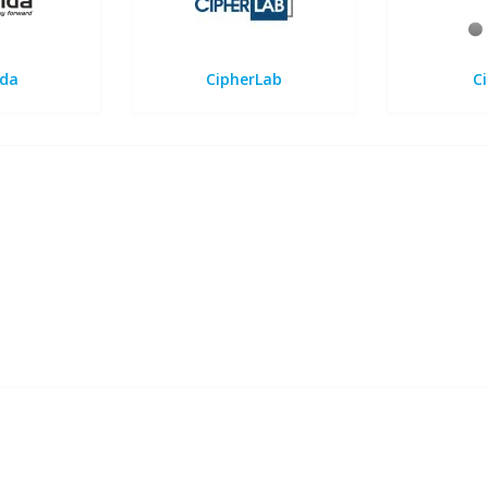
ida
CipherLab
Ci