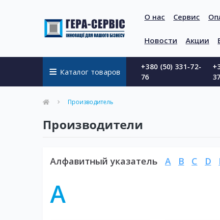
О нас
Сервис
Оп
Новости
Акции
+380 (50) 331-72-
+3
Каталог товаров
76
3
Производитель
Производители
Алфавитный указатель
A
B
C
D
A