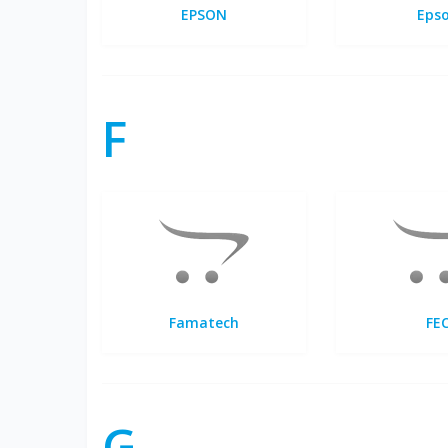
EPSON
Eps
F
Famatech
FE
G