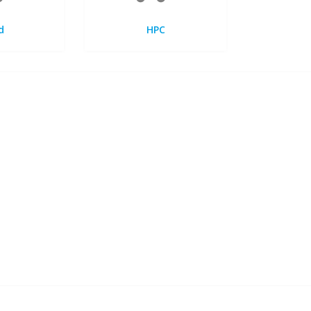
d
HPC