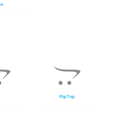
on
C
FlipTop