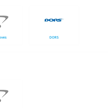
oves
DORS