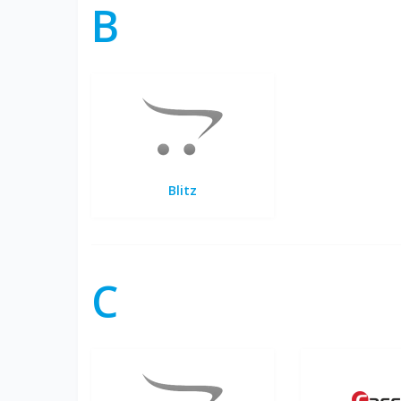
B
Blitz
C