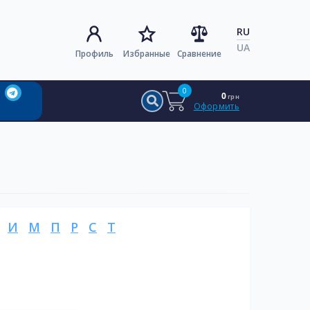
RU
UA
Профиль
Избранные
Сравнение
0
0
грн
Оформить
И
М
П
Р
С
Т