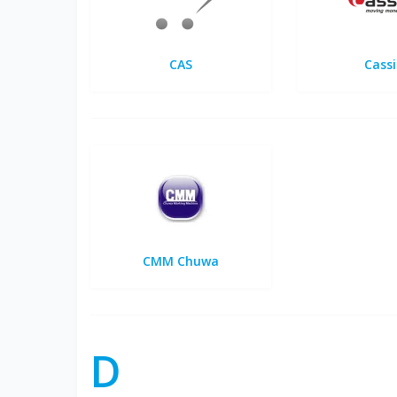
CAS
Cass
CMM Chuwa
D