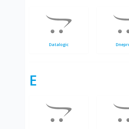
Datalogic
Dnepr
E