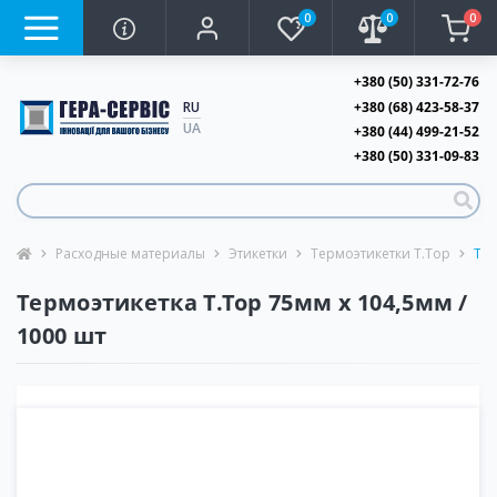
0
0
0
+380 (50) 331-72-76
+380 (68) 423-58-37
RU
UA
+380 (44) 499-21-52
+380 (50) 331-09-83
Расходные материалы
Этикетки
Термоэтикетки T.Top
Тер
Термоэтикетка T.Top 75мм х 104,5мм /
1000 шт