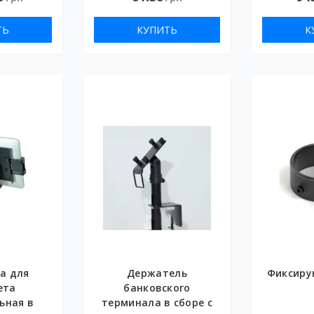
ТЬ
КУПИТЬ
К
а для
Держатель
Фиксиру
ета
банковского
ьная в
терминала в сборе с