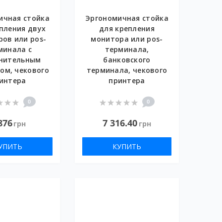
ичная стойка
Эргономичная стойка
пления двух
для крепления
ов или pos-
монитора или pos-
минала с
терминала,
нительным
банковского
ом, чекового
терминала, чекового
интера
принтера
0
0
876
7 316.40
грн
грн
УПИТЬ
КУПИТЬ