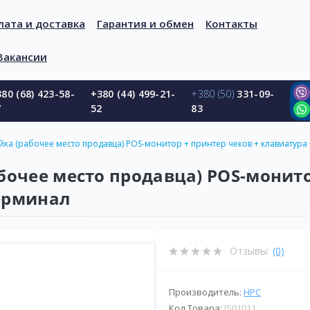
лата и доставка
Гарантия и обмен
Контакты
Вакансии
80 (68) 423-58-
+380 (44) 499-21-
+380 (50)
331-09-
7
52
83
ка (рабочее место продавца) POS-монитор + принтер чеков + клавиатура
бочее место продавца) POS-монито
ерминал
Отзывы:
(0)
Производитель:
HPC
Код Товара:
JS01011