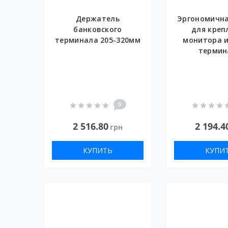
Держатель
Эргономична
банковского
для креп
терминала 205-320мм
монитора и
термин
0
2 516.80
2 194.4
грн
КУПИТЬ
КУПИ