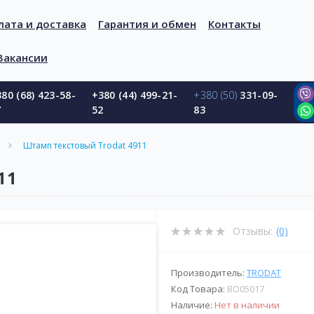
лата и доставка
Гарантия и обмен
Контакты
Вакансии
80 (68) 423-58-
+380 (44) 499-21-
+380 (50)
331-09-
7
52
83
Штамп текстовый Trodat 4911
11
Отзывы:
(0)
Производитель:
TRODAT
Код Товара:
BО05017
Наличие:
Нет в наличии