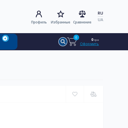
RU
UA
Профиль
Избранные
Сравнение
0
0
грн
Оформить