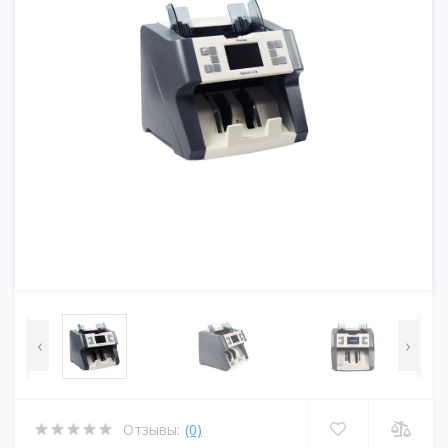
‹
›
Отзывы:
(0)