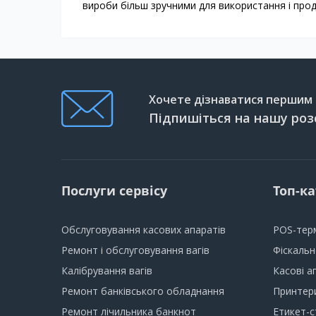
вироби більш зручними для використання і про
Хочете дізнаватися першим п
Підпишіться на нашу роз
Послуги сервісу
Топ-ка
Обслуговування касових апаратів
POS-тер
Ремонт і обслуговування вагів
Фіскаль
Калібрування вагів
Касові а
Ремонт банківського обладнання
Принтери
Ремонт лічильника банкнот
Етикет-с