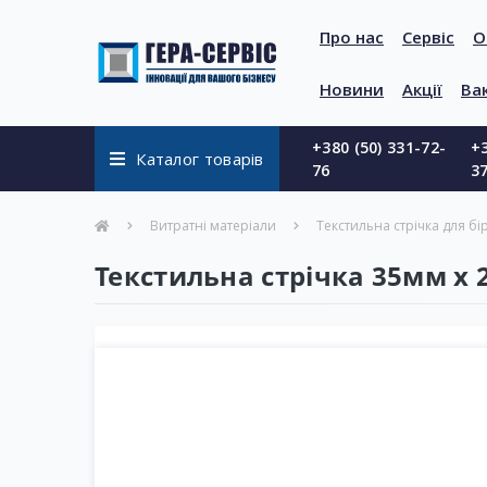
Про нас
Сервіс
О
Новини
Акції
Вак
+380 (50) 331-72-
+3
Каталог товарів
76
3
Витратні матеріали
Текстильна стрічка для бі
Текстильна стрічка 35мм х 