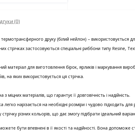
дгуки (0)
 термотрансферного друку (білий нейлон) – використовується для
них стрічках застосовуються спеціальні риббони типу Resine, Text
ий матеріал для виготовлення бірок, ярликів і маркування виробів
в, на яких використовується ця стрічка.
 з міцних матеріалів, що гарантує її довговічність і надійність.
а легко нарізається на необхідні розміри і чудово підходить для 
 стрічку різних кольорів, що дає змогу підібрати ідеальний варіа
 можете бути впевнені в її якості та надійності. Вона допоможе