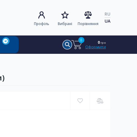
RU
UA
Профіль
Вибрані
Порівняння
0
0
грн
Оформити
м)