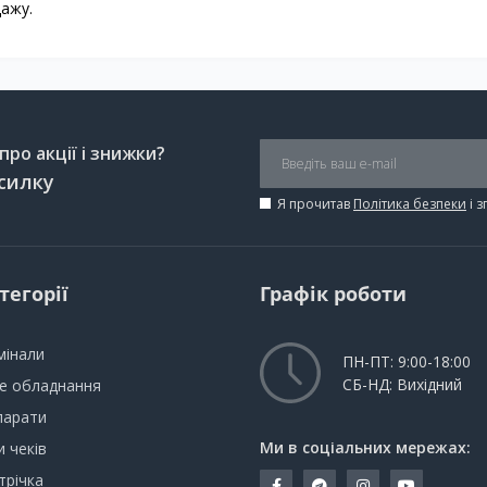
дажу.
ро акції і знижки?
силку
Я прочитав
Політика безпеки
і 
тегорії
Графік роботи
мінали
ПН-ПТ: 9:00-18:00
СБ-НД: Вихідний
не обладнання
парати
Ми в соціальних мережах:
 чеків
трічка