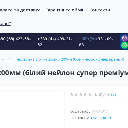
плата та доставка
Гарантія та обмін
Контакти
ансії
80 (68) 423-58-
+380 (44) 499-21-
+380 (50)
331-09-
7
52
83
рки
Текстильна стрічка 35мм х 200мм (білий нейлон супер преміум)
200мм (білий нейлон супер преміу
Відгуки:
(0)
Код товару:
RM04017
Наявність:
В наявності