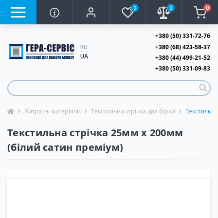
0
0
0
+380 (50) 331-72-76
+380 (68) 423-58-37
RU
UA
+380 (44) 499-21-52
+380 (50) 331-09-83
Витратні матеріали
Текстильна стрічка для бірки
Текстильна
Текстильна стрічка 25мм х 200мм
(білий сатин преміум)