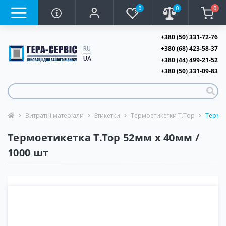
0
0
0
+380 (50) 331-72-76
+380 (68) 423-58-37
RU
UA
+380 (44) 499-21-52
+380 (50) 331-09-83
Витратні матеріали
Етикетки
Термоетикетки T.Top
Термое
Термоетикетка T.Top 52мм х 40мм /
1000 шт