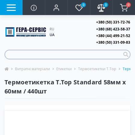
0
0
0
+380 (50) 331-72-76
+380 (68) 423-58-37
RU
UA
+380 (44) 499-21-52
+380 (50) 331-09-83
Витратні матеріали
Етикетки
Термоетикетки T.Top
Термое
Термоетикетка T.Top Standard 58мм х
60мм / 440шт