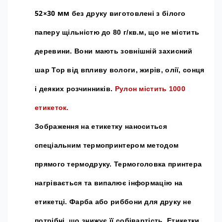
52×30 мм
без друку виготовлені з білого
паперу щільністю до 80 г/кв.м, що не містить
деревини. Вони мають зовнішній захисний
шар Top від впливу вологи, жирів, олії, сонця
і деяких розчинників.
Рулон містить 1000
етикеток.
Зображення на етикетку наноситься
спеціальним термопринтером методом
прямого термодруку. Термоголовка принтера
нагрівається та випалює інформацію на
етикетці. Фарба або риббони для друку не
потрібні, що знижує її собівартість.
Етикетки