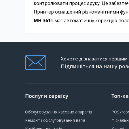
контролювати процес друку. Це забезпеч
Принтер оснащений різноманітними функц
MH-361T
має автоматичну корекцію полож
Хочете дізнаватися першим п
Підпишіться на нашу роз
Послуги сервісу
Топ-ка
Обслуговування касових апаратів
POS-тер
Ремонт і обслуговування вагів
Фіскаль
Калібрування вагів
Касові а