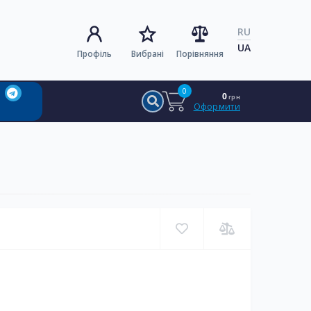
RU
UA
Профіль
Вибрані
Порівняння
0
0
грн
Оформити