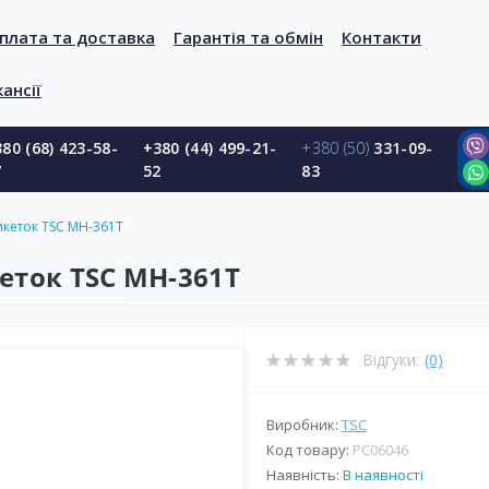
плата та доставка
Гарантія та обмін
Контакти
ансії
80 (68) 423-58-
+380 (44) 499-21-
+380 (50)
331-09-
7
52
83
кеток TSC MH-361T
еток TSC MH-361T
Відгуки:
(0)
Виробник:
TSC
Код товару:
PС06046
Наявність:
В наявності