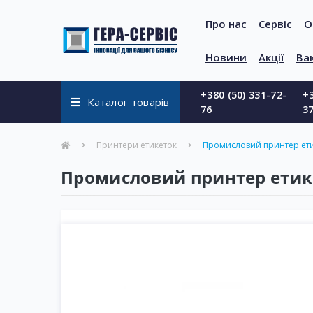
Про нас
Сервіс
О
Новини
Акції
Вак
+380 (50) 331-72-
+3
Каталог товарів
76
3
Принтери етикеток
Промисловий принтер ети
Промисловий принтер етик