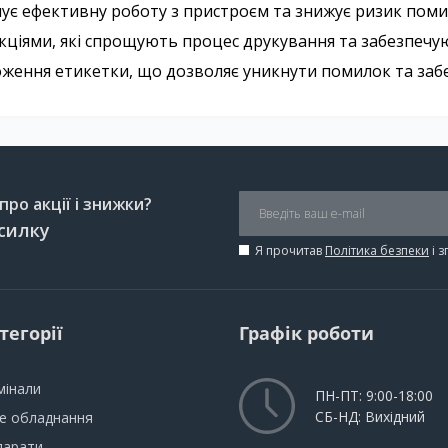
ує ефективну роботу з пристроєм та знижує ризик поми
іями, які спрощують процес друкування та забезпечую
ення етикетки, що дозволяє уникнути помилок та забе
ро акції і знижки?
силку
Я прочитав
Політика безпеки
і 
тегорії
Графік роботи
мінали
ПН-ПТ: 9:00-18:00
СБ-НД: Вихідний
не обладнання
парати