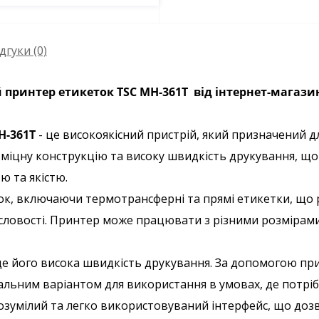
дгуки (0)
принтер етикеток TSC MH-361T від інтернет-магазин
H-361T
- це високоякісний пристрій, який призначений 
є міцну конструкцію та високу швидкість друкування, 
ю та якістю.
ток, включаючи термотрансферні та прямі етикетки, що
исловості. Принтер може працювати з різними розмірам
це його висока швидкість друкування. За допомогою п
альним варіантом для використання в умовах, де потріб
озумілий та легко використовуваний інтерфейс, що до