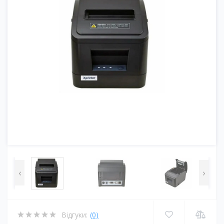
‹
›
Відгуки:
(0)