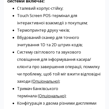
системи включає:
Сталевий корпус-стійку;
Touch Screen POS-термінал для
інтерактивної взаємодії з покупцем;
Термопринтер друку чеків;
Вбудований сканер для точного
зчитування 1D та 2D
штрих-кодів;
Систему світлового та звукового
сповіщення для інформування касира/
клієнта про завершення операції, помилку
чи проблему, щоб той міг вжити відповідні
заходи
(Опціонально)
;
Тримач банківського
термінала
(Опціонально);
Конфігурація з двома різними дисплеями