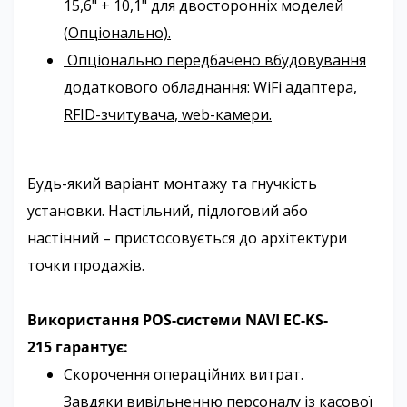
15,6" + 10,1" для двосторонніх моделей
(
Опціонально).
Опціонально передбачено вбудовування
додаткового обладнання: WiFi адаптера,
RFID-зчитувача, web-камери.
Будь-який варіант монтажу та гнучкість
установки. Настільний, підлоговий або
настінний – пристосовується до архітектури
точки продажів.
Використання POS-системи
NAVI EC-KS-
215
гарантує:
Скорочення операційних витрат.
Завдяки вивільненню персоналу із касової