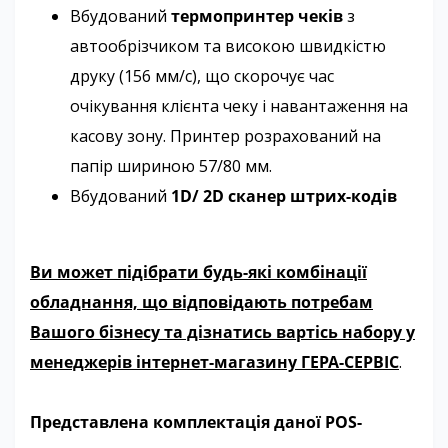
Вбудований
термопринтер чеків
з
автообрізчиком та високою швидкістю
друку (156 мм/с), що скорочує час
очікування клієнта чеку і навантаження на
касову зону. Принтер розрахований на
папір шириною 57/80 мм.
Вбудований
1D/ 2D сканер штрих-кодів
Ви может підібрати будь-які комбінації
обладнання, що відповідають потребам
Вашого бізнесу та дізнатись вартісь набору у
менеджерів інтернет-магазину ГЕРА-СЕРВІС
.
Представлена комплектація даної POS-