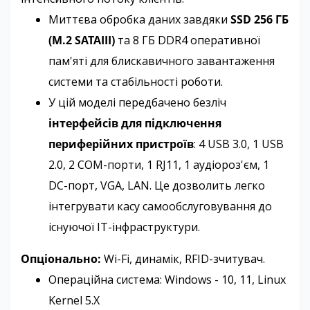
Миттєва обробка даних завдяки
SSD 256 ГБ
(M.2 SATAIII)
та 8 ГБ DDR4 оперативної
пам'яті для блискавичного завантаження
системи та стабільності роботи.
У цій моделі передбачено безліч
інтерфейсів для підключення
периферійних пристроїв
: 4 USB 3.0, 1 USB
2.0, 2 COM-порти, 1 RJ11, 1 аудіороз'єм, 1
DC-порт, VGA, LAN. Це дозволить легко
інтегрувати касу самообслуговування до
існуючої ІТ-інфраструктури.
Опціонально:
Wi-Fi, динамік, RFID-зчитувач.
Операційна система: Windows - 10, 11, Linux
Kernel 5.X