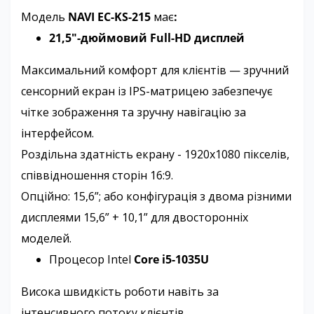
Модель
NAVI EC-KS-215
має
:
21,5"-дюймовий Full-HD дисплей
Максимальний комфорт для клієнтів — зручний
сенсорний екран із IPS-матрицею забезпечує
чітке зображення та зручну навігацію за
інтерфейсом.
Роздільна здатність екрану - 1920х1080 пікселів,
співвідношення сторін 16:9.
Опційно: 15,6”; або конфігурація з двома різними
дисплеями 15,6” + 10,1” для двосторонніх
моделей.
Процесор Intel
Core i5-1035U
Висока швидкість роботи навіть за
інтенсивного потоку клієнтів.