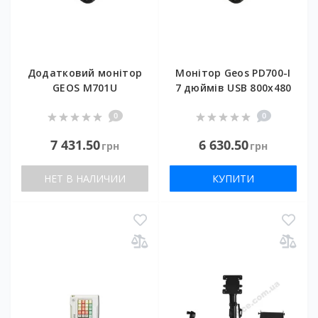
Додатковий монітор
Монітор Geos PD700-I
GEOS M701U
7 дюймів USB 800x480
0
0
7 431.50
6 630.50
грн
грн
НЕТ В НАЛИЧИИ
КУПИТИ