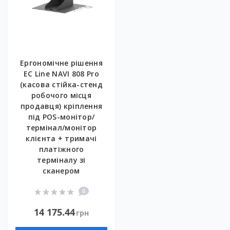
Ергономічне рішення
EC Line NAVI 808 Pro
(касова стійка-стенд
робочого місця
продавця) кріплення
під POS-монітор/
термінал/монітор
клієнта + тримачі
платіжного
терміналу зі
сканером
0
14 175.44
грн