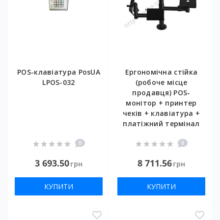
POS-клавіатура PosUA
Ергономічна стійка
LPOS-032
(робоче місце
продавця) POS-
монітор + принтер
чеків + клавіатура +
платіжний термінал
0
0
3 693.50
8 711.56
грн
грн
КУПИТИ
КУПИТИ