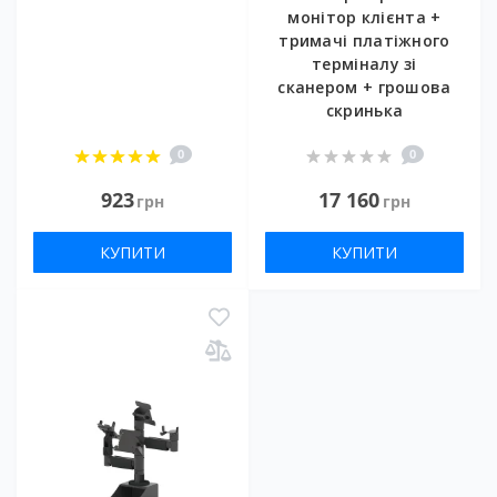
монітор клієнта +
тримачі платіжного
терміналу зі
сканером + грошова
скринька
0
0
923
17 160
грн
грн
КУПИТИ
КУПИТИ