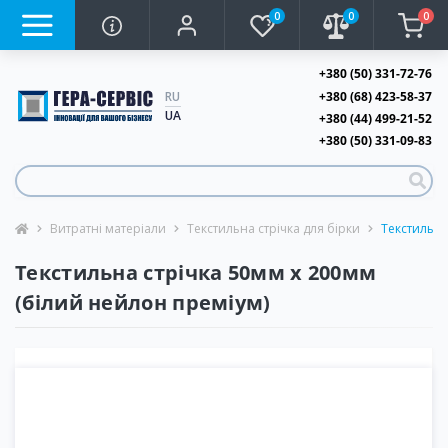
0
0
0
+380 (50) 331-72-76
+380 (68) 423-58-37
RU
UA
+380 (44) 499-21-52
+380 (50) 331-09-83
Витратні матеріали
Текстильна стрічка для бірки
Текстильна
Текстильна стрічка 50мм х 200мм
(білий нейлон преміум)