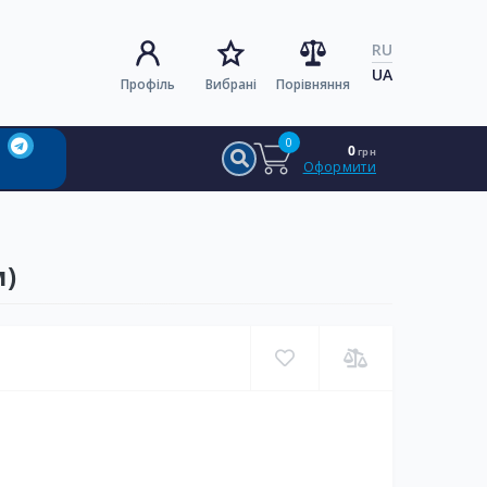
RU
UA
Профіль
Вибрані
Порівняння
0
0
грн
Оформити
м)