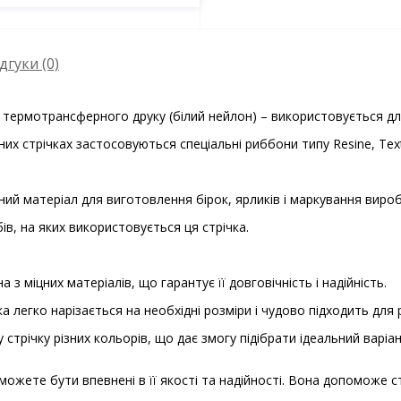
дгуки (0)
 термотрансферного друку (білий нейлон) – використовується для
них стрічках застосовуються спеціальні риббони типу Resine, Text
ий матеріал для виготовлення бірок, ярликів і маркування виробів
в, на яких використовується ця стрічка.
 з міцних матеріалів, що гарантує її довговічність і надійність.
а легко нарізається на необхідні розміри і чудово підходить для 
 стрічку різних кольорів, що дає змогу підібрати ідеальний варіа
 можете бути впевнені в її якості та надійності. Вона допоможе