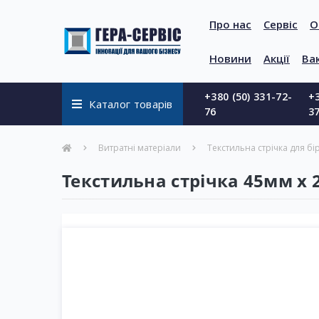
Про нас
Сервіс
О
Новини
Акції
Вак
+380 (50) 331-72-
+3
Каталог товарів
76
3
Витратні матеріали
Текстильна стрічка для бі
Текстильна стрічка 45мм х 