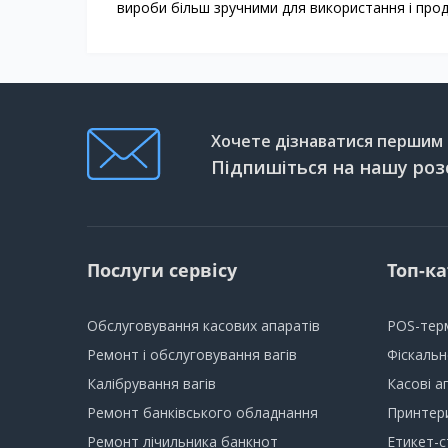
вироби більш зручними для використання і про
Хочете дізнаватися першим п
Підпишіться на нашу роз
Послуги сервісу
Топ-ка
Обслуговування касових апаратів
POS-тер
Ремонт і обслуговування вагів
Фіскаль
Калібрування вагів
Касові а
Ремонт банківського обладнання
Принтери
Ремонт лічильника банкнот
Етикет-с