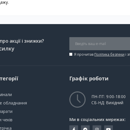
дажу.
ро акції і знижки?
силку
Я прочитав
Політика безпеки
і 
тегорії
Графік роботи
мінали
ПН-ПТ: 9:00-18:00
СБ-НД: Вихідний
не обладнання
парати
Ми в соціальних мережах:
 чеків
трічка