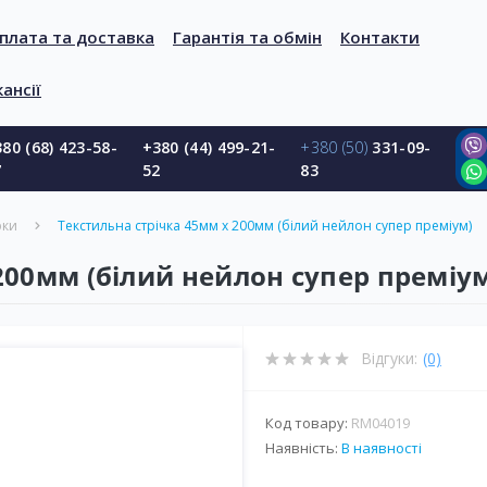
плата та доставка
Гарантія та обмін
Контакти
ансії
80 (68) 423-58-
+380 (44) 499-21-
+380 (50)
331-09-
7
52
83
рки
Текстильна стрічка 45мм х 200мм (білий нейлон супер преміум)
200мм (білий нейлон супер преміу
Відгуки:
(0)
Код товару:
RM04019
Наявність:
В наявності