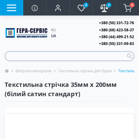
0
0
0
+380 (50) 331-72-76
+380 (68) 423-58-37
RU
UA
+380 (44) 499-21-52
+380 (50) 331-09-83
Витратні матеріали
Текстильна стрічка для бірки
Текстильна
Текстильна стрічка 35мм х 200мм
(білий сатин стандарт)