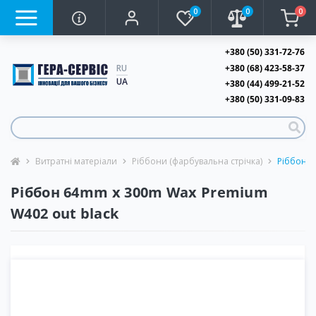
0
0
0
+380 (50) 331-72-76
+380 (68) 423-58-37
RU
UA
+380 (44) 499-21-52
+380 (50) 331-09-83
Витратні матеріали
Ріббони (фарбувальна стрічка)
Ріббон 6
Ріббон 64mm x 300m Wax Premium
W402 out black