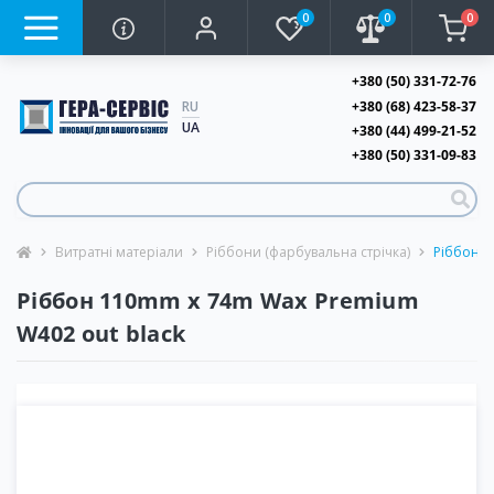
0
0
0
+380 (50) 331-72-76
+380 (68) 423-58-37
RU
UA
+380 (44) 499-21-52
+380 (50) 331-09-83
Витратні матеріали
Ріббони (фарбувальна стрічка)
Ріббон 1
Ріббон 110mm x 74m Wax Premium
W402 out black