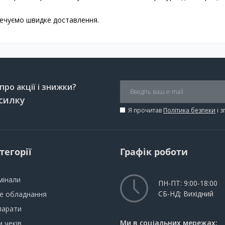
печуємо швидке доставлення.
ро акції і знижки?
силку
Я прочитав
Політика безпеки
і 
тегорії
Графік роботи
мінали
ПН-ПТ: 9:00-18:00
СБ-НД: Вихідний
не обладнання
парати
Ми в соціальних мережах:
 чеків