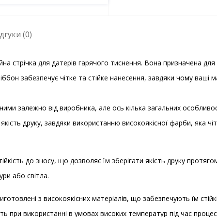
дгуки (0)
дійна стрічка для датерів гарячого тиснення. Вона призначена дл
і. Ріббон забезпечує чітке та стійке нанесення, завдяки чому ваші
зними залежно від виробника, але ось кілька загальних особливо
якість друку, завдяки використанню високоякісної фарби, яка чіт
тійкість до зносу, що дозволяє їм зберігати якість друку протяг
ри або світла.
виготовлені з високоякісних матеріалів, що забезпечують їм стій
ть при використанні в умовах високих температур під час процес