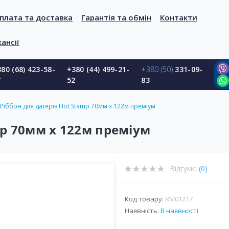
плата та доставка
Гарантія та обмін
Контакти
ансії
80 (68) 423-58-
+380 (44) 499-21-
+380 (50)
331-09-
7
52
83
Ріббон для датерів Hot Stamp 70мм х 122м преміум
mp 70мм х 122м преміум
Відгуки:
(0)
Код товару:
RM01217
Наявність:
В наявності