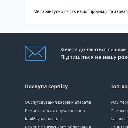
Ми гарантуємо якість нашої продукції та забез
Хочете дізнаватися першим п
Підпишіться на нашу роз
Послуги сервісу
Топ-ка
Обслуговування касових апаратів
POS-тер
Ремонт і обслуговування вагів
Фіскаль
Калібрування вагів
Касові а
Ремонт банківського обладнання
Принтери