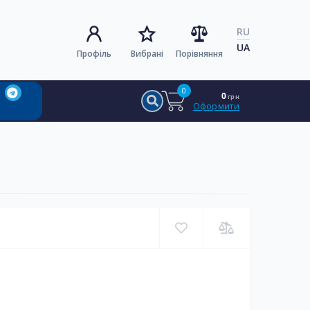
RU
UA
Профіль
Вибрані
Порівняння
0
0
грн
Оформити