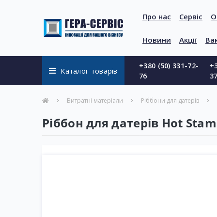
Про нас
Сервіс
О
Новини
Акції
Вак
+380 (50) 331-72-
+3
Каталог товарів
76
3
Витратні матеріали
Ріббони для датерів
Ріббон для датерів Hot Sta