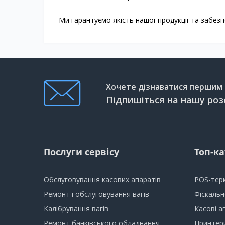
Ми гарантуємо якість нашої продукції та забез
Хочете дізнаватися першим п
Підпишіться на нашу роз
Послуги сервісу
Топ-ка
Обслуговування касових апаратів
POS-тер
Ремонт і обслуговування вагів
Фіскаль
Калібрування вагів
Касові а
Ремонт банківського обладнання
Принтери