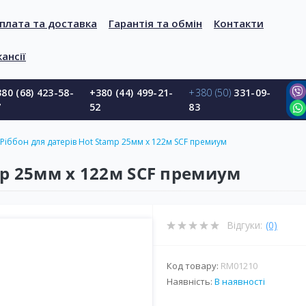
плата та доставка
Гарантія та обмін
Контакти
ансії
80 (68) 423-58-
+380 (44) 499-21-
+380 (50)
331-09-
7
52
83
Ріббон для датерів Hot Stamp 25мм х 122м SCF премиум
mp 25мм х 122м SCF премиум
Відгуки:
(0)
Код товару:
RM01210
Наявність:
В наявності