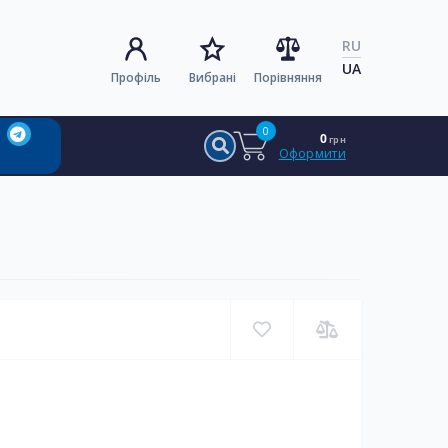
RU
UA
Профіль
Вибрані
Порівняння
0
0
грн
Оформити