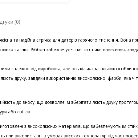
дгуки (0)
якісна та надійна стрічка для датерів гарячого тиснення. Вона 
, плівка та інші. Ріббон забезпечує чітке та стійке нанесення, за
зними залежно від виробника, але ось кілька загальних особливо
якість друку, завдяки використанню високоякісної фарби, яка чіт
тійкість до зносу, що дозволяє їм зберігати якість друку протяг
ри або світла.
виготовлені з високоякісних матеріалів, що забезпечують їм стій
ть при використанні в умовах високих температур під час процес