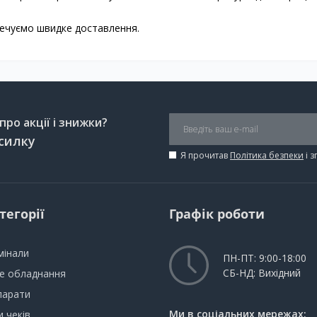
печуємо швидке доставлення.
ро акції і знижки?
силку
Я прочитав
Політика безпеки
і 
тегорії
Графік роботи
мінали
ПН-ПТ: 9:00-18:00
СБ-НД: Вихідний
не обладнання
парати
Ми в соціальних мережах:
 чеків