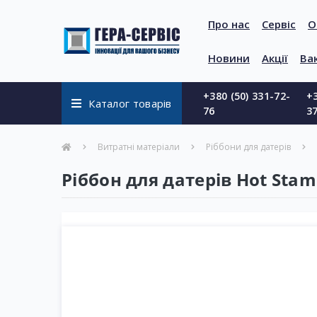
Про нас
Сервіс
О
Новини
Акції
Вак
+380 (50) 331-72-
+3
Каталог товарів
76
3
Витратні матеріали
Ріббони для датерів
Ріббон для датерів Hot Sta