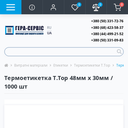
0
0
0
+380 (50) 331-72-76
+380 (68) 423-58-37
RU
UA
+380 (44) 499-21-52
+380 (50) 331-09-83
Витратні матеріали
Етикетки
Термоетикетки T.Top
Термое
Термоетикетка T.Top 48мм х 30мм /
1000 шт