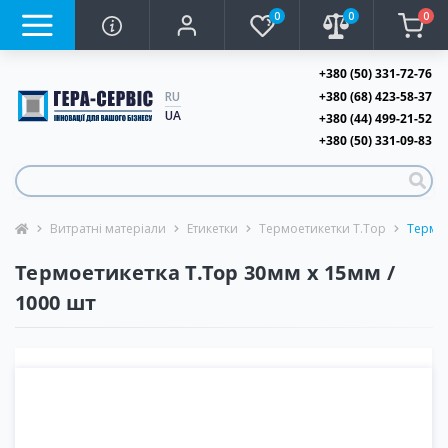
0
0
0
+380 (50) 331-72-76
+380 (68) 423-58-37
RU
UA
+380 (44) 499-21-52
+380 (50) 331-09-83
Витратні матеріали
Етикетки
Термоетикетки T.Top
Термое
Термоетикетка T.Top 30мм х 15мм /
1000 шт