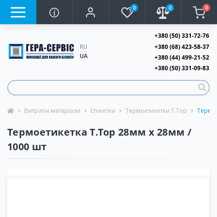
0
0
0
+380 (50) 331-72-76
+380 (68) 423-58-37
RU
UA
+380 (44) 499-21-52
+380 (50) 331-09-83
Витратні матеріали
Етикетки
Термоетикетки T.Top
Термое
Термоетикетка T.Top 28мм х 28мм /
1000 шт