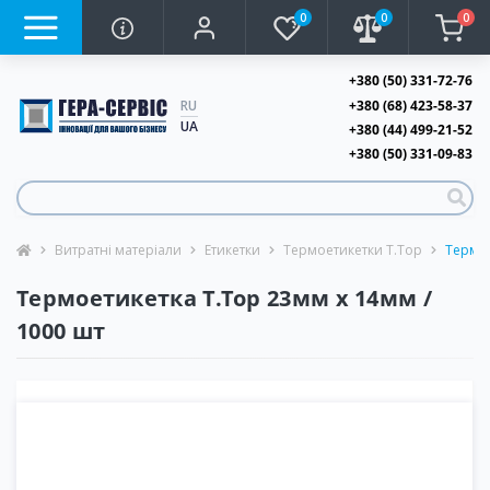
0
0
0
+380 (50) 331-72-76
+380 (68) 423-58-37
RU
UA
+380 (44) 499-21-52
+380 (50) 331-09-83
Витратні матеріали
Етикетки
Термоетикетки T.Top
Термое
Термоетикетка T.Top 23мм х 14мм /
1000 шт