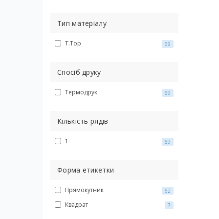
Тип матеріалу
T.Top
69
Спосіб друку
Термодрук
69
Кількість рядів
1
69
Форма етикетки
Прямокутник
62
Квадрат
7