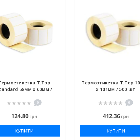
Термоетикетка T.Top
Термоэтикетка T.Top 1
tandard 58мм х 60мм /
х 101мм / 500 шт
440шт
0
0
124.80
412.36
грн
грн
КУПИТИ
КУПИТИ