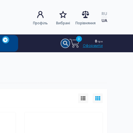
RU
UA
Профіль
Вибрані
Порівняння
0
0
грн
Оформити