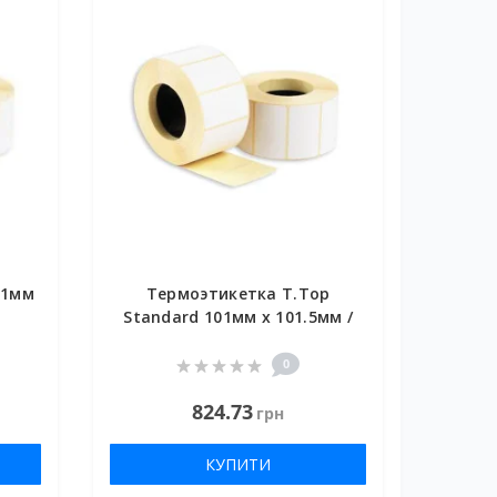
01мм
Термоэтикетка T.Top
Standard 101мм х 101.5мм /
480 шт
0
824.73
грн
КУПИТИ