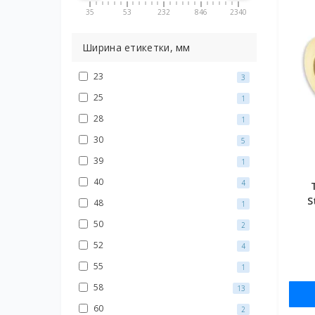
35
53
232
846
2340
Ширина етикетки, мм
23
3
25
1
28
1
30
5
39
1
40
4
S
48
1
50
2
52
4
55
1
58
13
60
2