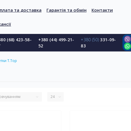
плата та доставка
Гарантія та обмін
Контакти
ансії
80 (68) 423-58-
+380 (44) 499-21-
+380 (50)
331-09-
7
52
83
тки T.Top