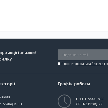
ро акції і знижки?
силку
Я прочитав
Політика безпеки
і 
тегорії
Графік роботи
мінали
ПН-ПТ: 9:00-18:00
СБ-НД: Вихідний
не обладнання