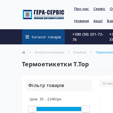
Про нас
Сервіс
О
Новини
Акції
Вак
+380 (50) 331-72-
+3
Каталог товарів
76
3
Витратні матеріали
Етикетки
Термоетике
Термоетикетки T.Top
Фільтр товарів
Ціна
35
-
2340
грн