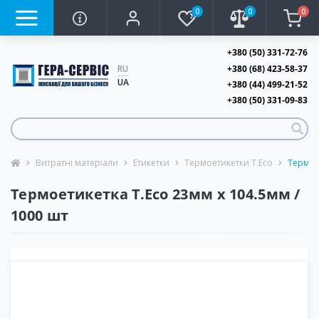
0
0
0
+380 (50) 331-72-76
+380 (68) 423-58-37
RU
UA
+380 (44) 499-21-52
+380 (50) 331-09-83
Витратні матеріали
Етикетки
Термоетикетки T.Eco
Термоет
Термоетикетка T.Eco 23мм х 104.5мм /
1000 шт