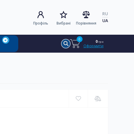
RU
UA
Профіль
Вибрані
Порівняння
0
0
грн
Оформити