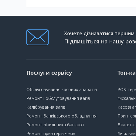
Хочете дізнаватися першим п
Підпишіться на нашу роз
Послуги сервісу
Топ-ка
Обслуговування касових апаратів
POS-тер
Ремонт і обслуговування вагів
Фіскаль
Калібрування вагів
Касові а
Ремонт банківського обладнання
Принтери
Ремонт лічильника банкнот
Етикет-с
Ремонт принтерів чеків
Лічильни