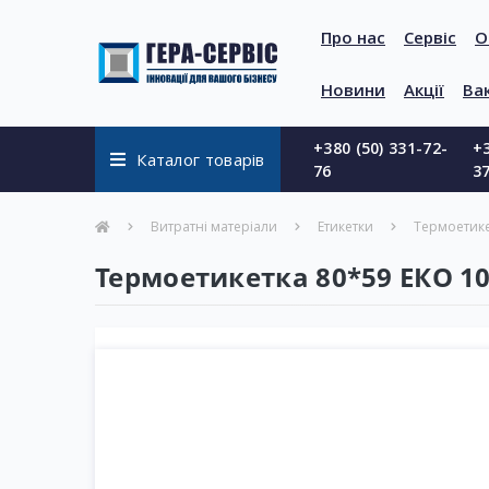
Про нас
Сервіс
О
Новини
Акції
Вак
+380 (50) 331-72-
+3
Каталог товарів
76
3
Витратні матеріали
Етикетки
Термоетике
Термоетикетка 80*59 ЕКО 10