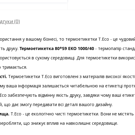
дгуки (0)
ристання у вашому бізнесі, то термоетикетки T.Eco - це чудовий 
сть друку.
Термоетикетка 80*59 ЕКО 1000/40
- термопапір станда
, використовується в сухому середовищі. Для термоетикетки викор
о тримається.
сті.
Термоетикетки T.Eco виготовлені з матеріалів високої якості
 тому ваша інформація залишається читабельною на етикетці прот
co забезпечують відмінну якість друку, завдяки чому ваші етик
ий, що дає змогу передавати всі деталі вашого дизайну.
ища.
T.Eco - це екологічно чисті термоетикетки. Вони не містят
переробляти, що знижує вплив на навколишнє середовище.