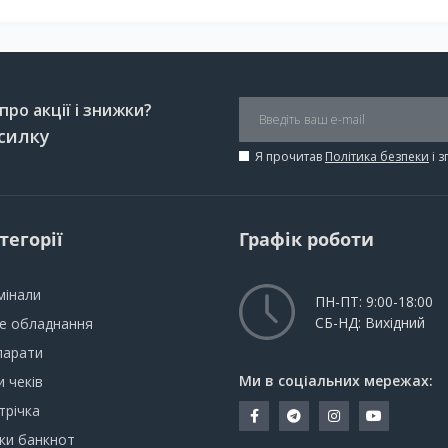
ро акції і знижки?
силку
Я прочитав
Політика безпеки
і 
тегорії
Графік роботи
мінали
ПН-ПТ: 9:00-18:00
СБ-НД: Вихідний
не обладнання
парати
Ми в соціальних мережах:
 чеків
трічка
ки банкнот