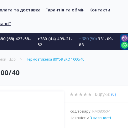
плата та доставка
Гарантія та обмін
Контакти
ансії
80 (68) 423-58-
+380 (44) 499-21-
+380 (50)
331-09-
7
52
83
тки T.Eco
Термоетикетка 80*59 ЕКО 1000/40
00/40
Відгуки:
(0)
Код товару:
RM08060-1
Наявність:
В наявності