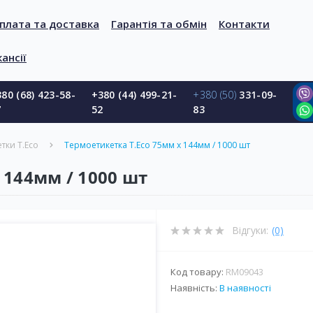
плата та доставка
Гарантія та обмін
Контакти
ансії
80 (68) 423-58-
+380 (44) 499-21-
+380 (50)
331-09-
7
52
83
тки T.Eco
Термоетикетка T.Eco 75мм х 144мм / 1000 шт
 144мм / 1000 шт
Відгуки:
(0)
Код товару:
RM09043
Наявність:
В наявності