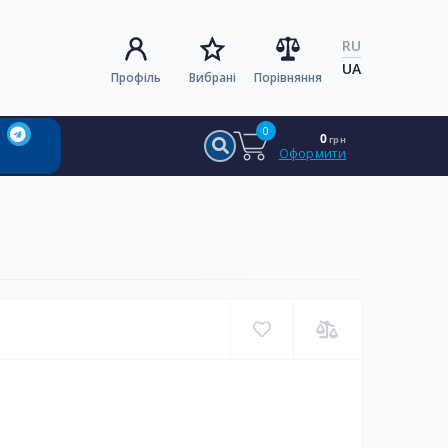
RU
UA
Профіль
Вибрані
Порівняння
0
0
грн
Оформити