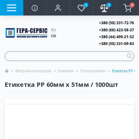
0
0
0
+380 (50) 331-72-76
+380 (68) 423-58-37
RU
UA
+380 (44) 499-21-52
+380 (50) 331-09-83
Витратні матеріали
Етикетки
Поліпропілен
Етикетка PP 6
Етикетка PP 60мм х 51мм / 1000шт