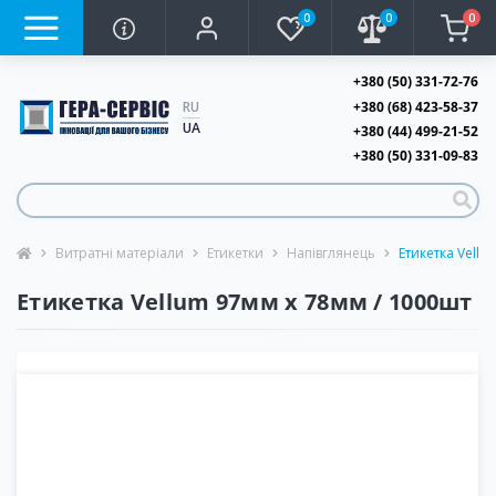
0
0
0
+380 (50) 331-72-76
+380 (68) 423-58-37
RU
UA
+380 (44) 499-21-52
+380 (50) 331-09-83
Витратні матеріали
Етикетки
Напівглянець
Етикетка Vellu
Етикетка Vellum 97мм х 78мм / 1000шт