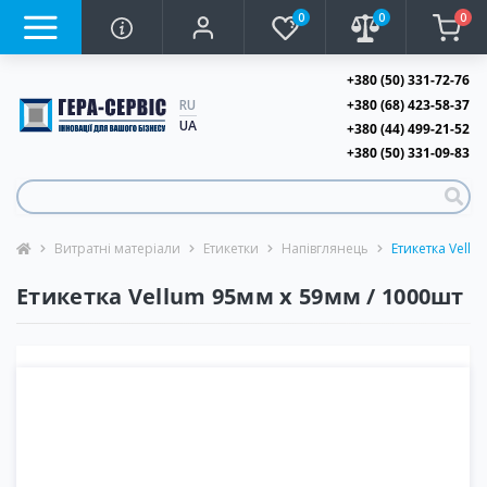
0
0
0
+380 (50) 331-72-76
+380 (68) 423-58-37
RU
UA
+380 (44) 499-21-52
+380 (50) 331-09-83
Витратні матеріали
Етикетки
Напівглянець
Етикетка Vellu
Етикетка Vellum 95мм х 59мм / 1000шт