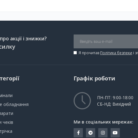
ро акції і знижки?
силку
Я прочитав
Політика безпеки
і 
тегорії
Графік роботи
мінали
ПН-ПТ: 9:00-18:00
СБ-НД: Вихідний
не обладнання
парати
Ми в соціальних мережах:
 чеків
трічка