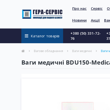
Про нас
Сервіс
О
Новини
Акції
Вак
+380 (50) 331-72-
+3
Каталог товарів
76
3
Вагове обладнання
Ваги медичні
Ваги 
Ваги медичні BDU150-Мedica