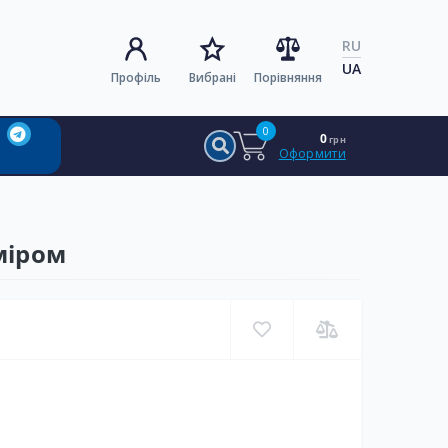
RU
UA
Профіль
Вибрані
Порівняння
0
0
грн
Оформити
міром