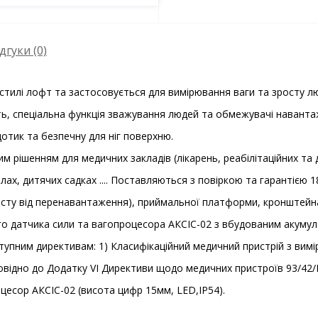
дгуки (0)
 стилі лофт та застосовується для вимірювання ваги та зросту л
сть, спеціальна функція зважування людей та обмежувачі навант
отик та безпечну для ніг поверхню.
 рішенням для медичних закладів (лікарень, реабілітаційних та ді
х, дитячих садках .... Поставляються з повіркою та гарантією 18
исту від перенавантаження), приймальної платформи, кронштейна,
го датчика сили та вагопроцесора АКСІС-02 з вбудованим акуму
тупним директивам: 1) Класифікаційний медичний пристрій з вимі
повідно до Додатку VI Директиви щодо медичних пристроїв 93/42/
цесор АКСІС-02 (висота цифр 15мм, LED,IP54).