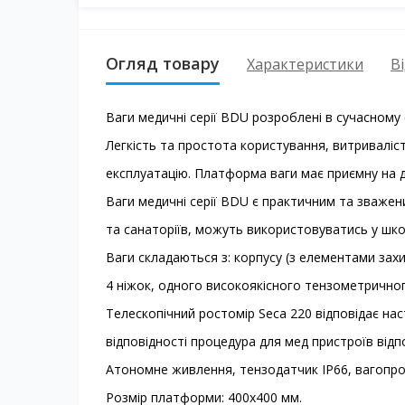
Огляд товару
Характеристики
Ві
Ваги медичні серії BDU розроблені в сучасному
Легкість та простота користування, витривалі
експлуатацію. Платформа ваги має приємну на д
Ваги медичні серії BDU є практичним та зваженим
та санаторіїв, можуть використовуватись у школа
Ваги складаються з: корпусу (з елементами зах
4 ніжок, одного високоякісного тензометрично
Телескопічний ростомір Seca 220 відповідає нас
відповідності процедура для мед пристроїв від
Атономне живлення, тензодатчик IP66, вагопро
Розмір платформи: 400х400 мм.