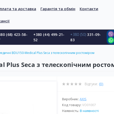
плата та доставка
Гарантія та обмін
Контакти
ансії
80 (68) 423-58-
+380 (44) 499-21-
+380 (50)
331-09-
7
52
83
медичні BDU150-Мedical Plus Seca з телескопічним ростоміром
l Plus Seca з телескопічним росто
Відгуки:
(0)
Виробник:
AXIS
Код товару:
VO01007
Наявність:
В наявності