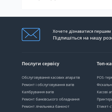
Хочете дізнаватися першим п
Підпишіться на нашу роз
Послуги сервісу
Топ-ка
Обслуговування касових апаратів
POS-тер
Ремонт і обслуговування вагів
Фіскаль
Калібрування вагів
Касові а
Ремонт банківського обладнання
Принтери
Ремонт лічильника банкнот
Етикет-с