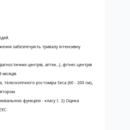
юдей.
аження забезпечують тривалу інтенсивну
агностичних центрів, аптек...), фітнес-центрів
 місяців.
 телескопічного ростоміра Seca (60 - 200 см),
лятором.
рювальною функцією - класу I; 2) Оцінка
EEC.