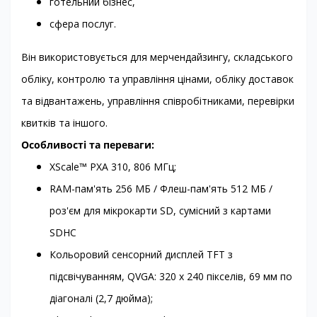
готельний бізнес,
сфера послуг.
Він використовується для мерчендайзингу, складського
обліку, контролю та управління цінами, обліку доставок
та відвантажень, управління співробітниками, перевірки
квитків та іншого.
Особливості та переваги:
XScale™ PXA 310, 806 МГц;
RAM-пам'ять 256 МБ / Флеш-пам'ять 512 МБ /
роз'єм для мікрокарти SD, сумісний з картами
SDHC
Кольоровий сенсорний дисплей TFT з
підсвічуванням, QVGA: 320 x 240 пікселів, 69 мм по
діагоналі (2,7 дюйма);