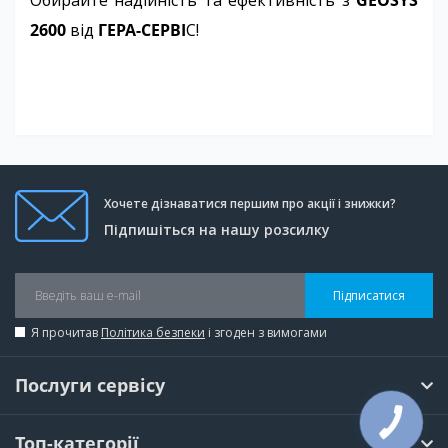
Обирайте надійність та ефективність з
GEOSYS
2600
від
ГЕРА-СЕРВІ
С!
Хочете дізнаватися першим про акції і знижки?
Підпишіться на нашу розсилку
Підписатися
Я прочитав
Політика безпеки
і згоден з вимогами
Послуги сервісу
КНОПКА
ЗВ'ЯЗКУ
Топ-категорії