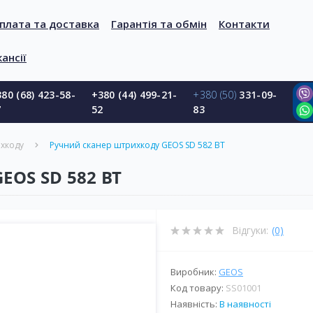
плата та доставка
Гарантія та обмін
Контакти
ансії
80 (68) 423-58-
+380 (44) 499-21-
+380 (50)
331-09-
7
52
83
ихкоду
Ручний сканер штрихкоду GEOS SD 582 BT
EOS SD 582 BT
Відгуки:
(0)
Виробник:
GEOS
Код товару:
SS01001
Наявність:
В наявності