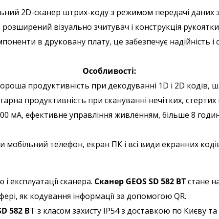
льний 2D-сканер штрих-коду з режимом передачі даних 
 розширений візуально зчитувач і конструкція рукоятки
мпоненти в друковану плату, це забезпечує надійність і 
Особливості:
ороша продуктивність при декодуванні 1D і 2D кодів, ш
ж гарна продуктивність при скануванні нечітких, стертих 
00 мА, ефективне управління живленням, більше 8 годин
 мобільний телефон, екран ПК і всі види екранних кодів
 і експлуатації сканера.
Сканер GEOS SD 582 BT
стане н
сфері, як кодування інформації за допомогою QR.
D 582 B
T з класом захисту IP54 з доставкою по Києву та