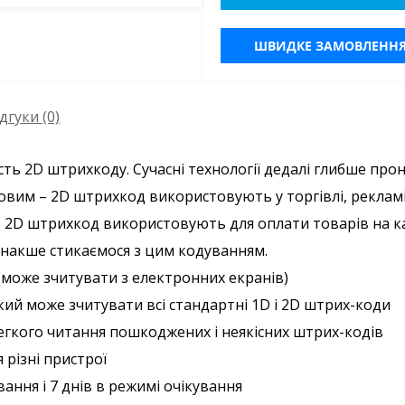
ШВИДКЕ ЗАМОВЛЕНН
дгуки (0)
ть 2D штрихкоду. Сучасні технології дедалі глибше про
овим – 2D штрихкод використовують у торгівлі, рекламі,
, 2D штрихкод використовують для оплати товарів на касі
 інакше стикаємося з цим кодуванням.
може зчитувати з електронних екранів)
кий може зчитувати всі стандартні 1D і 2D штрих-коди
егкого читання пошкоджених і неякісних штрих-кодів
різні пристрої
ання і 7 днів в режимі очікування