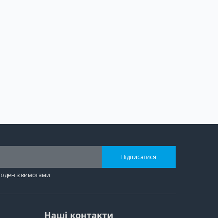
Підписатися
згоден з вимогами
Наші контакти