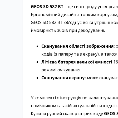
GEOS SD 582 BT
– це свого роду універса
Ергономічний дизайн з тонким корпусом,
GEOS SD 582 BT об’єднує всі внутрішні ко
ймовірність збоїв при декодуванні.
Сканування області зображення:
х
кодів (з паперу та з екрану), а тако
Літієва батарея великої ємності
16
режимі очікування
Сканування екрану:
може сканувати
У комплекті є інструкція по налаштуванню
помічником в такій актуальній сьогодні 
Купити ручний сканер штрих-коду
GEOS S