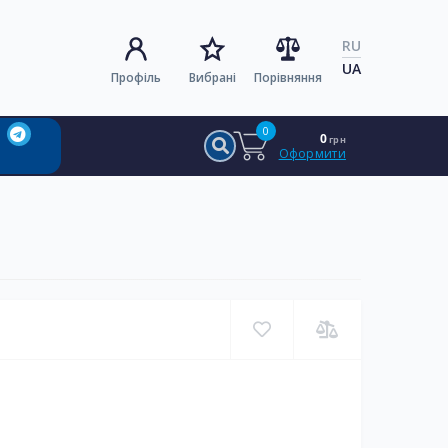
RU
UA
Профіль
Вибрані
Порівняння
0
0
грн
Оформити