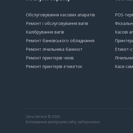
Обслуговування касових апаратів
POS-тер
Ремонт і обслуговування вагів
Фіскаль
Калібрування вагів
Касові а
Ремонт банківського обладнання
Принтери
Ремонт лічильника банкнот
Етикет-с
Ремонт принтерів чеків
Лічильни
Ремонт принтерів етикеток
Каси са
Gera Service © 2026
Копіювання матеріалів сайту заборонено