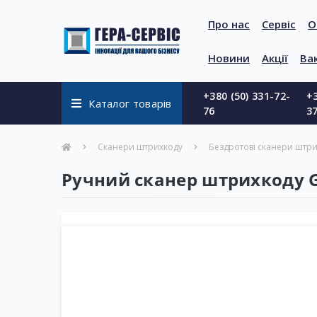
Про нас
Сервіс
О
Новини
Акції
Вак
+380 (50) 331-72-
+3
Каталог товарів
76
3
Сканери штрихкоду
Бездротові сканери штр
Ручний сканер штрихкоду G