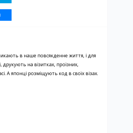
Я
никають в наше повсякденне життя, і для
 друкують на візитках, проїзних,
. А японці розміщують код в своїх візах.