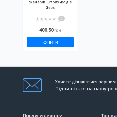
сканерів штрих-кодів
Geos
0
400.50
грн
КУПИТИ
Хочете дізнаватися першим п
Підпишіться на нашу роз
Послуги сервісу
Топ-ка