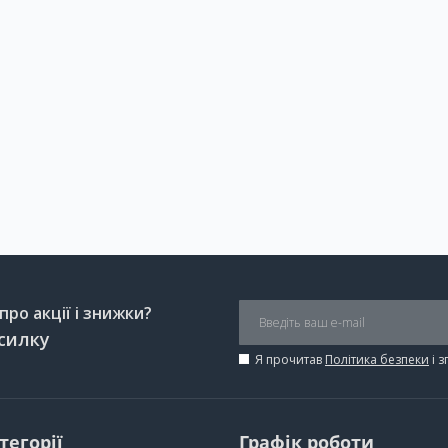
ро акції і знижки?
силку
Я прочитав
Політика безпеки
і 
тегорії
Графік роботи