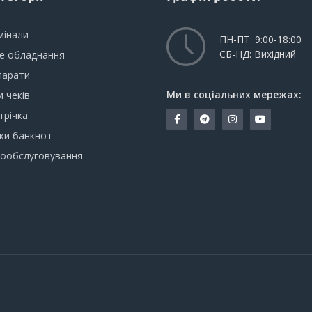
мінали
ПН-ПТ: 9:00-18:00
СБ-НД: Вихідний
не обладнання
парати
Ми в соціальних мережах:
 чеків
трічка
ки банкнот
мообслуговування