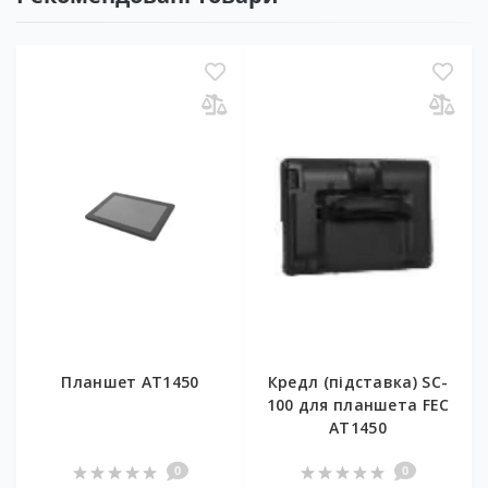
Планшет AT1450
Кредл (підставка) SC-
100 для планшета FEC
AT1450
0
0