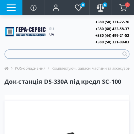
0
0
0
+380 (50) 331-72-76
+380 (68) 423-58-37
RU
UA
+380 (44) 499-21-52
+380 (50) 331-09-83
POS-обладнання
Комплектуючі, запасні частини та аксесуари
Док-станція DS-330A під кредл SC-100