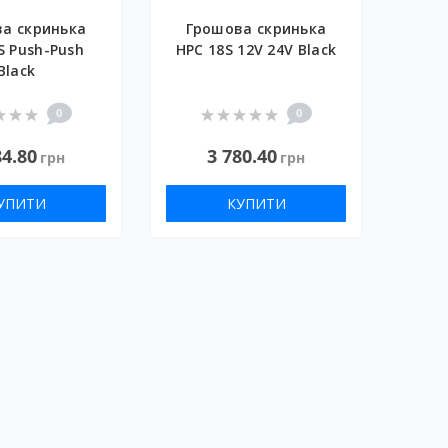
а скринька
Грошова скринька
S Push-Push
HPC 18S 12V 24V Black
Black
0
0
84.80
3 780.40
грн
грн
УПИТИ
КУПИТИ