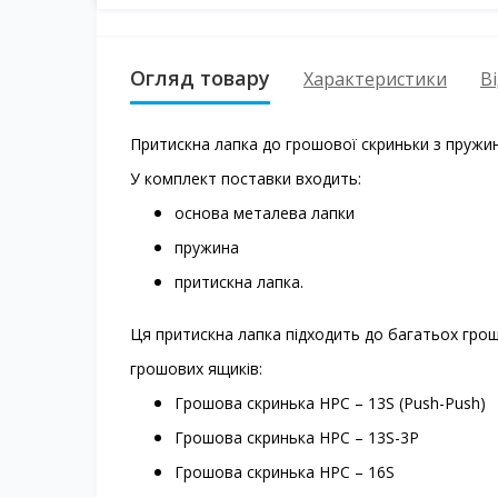
Огляд товару
Характеристики
Ві
Притискна лапка до грошової скриньки з пруж
У комплект поставки входить:
основа металева лапки
пружина
притискна лапка.
Ця притискна лапка підходить до багатьох гро
грошових ящиків:
Грошова скринька HPC – 13S (Push-Push)
Грошова скринька HPC – 13S-3P
Грошова скринька HPC – 16S