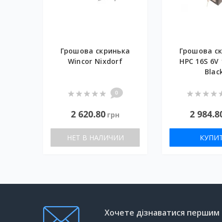
Грошова скринька
Грошова с
Wincor Nixdorf
HPC 16S 6V 
Blac
0
2 620.80
2 984.8
грн
НЕТ В НАЛИЧИИ
КУПИ
Хочете дізнаватися першим п