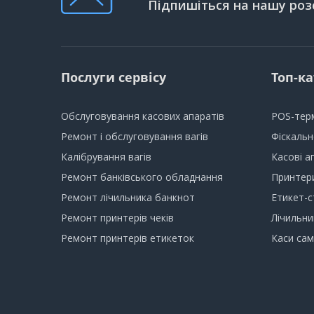
Підпишіться на нашу роз
Послуги сервісу
Топ-ка
Обслуговування касових апаратів
POS-тер
Ремонт і обслуговування вагів
Фіскаль
Калібрування вагів
Касові а
Ремонт банківського обладнання
Принтери
Ремонт лічильника банкнот
Етикет-с
Ремонт принтерів чеків
Лічильни
Ремонт принтерів етикеток
Каси са