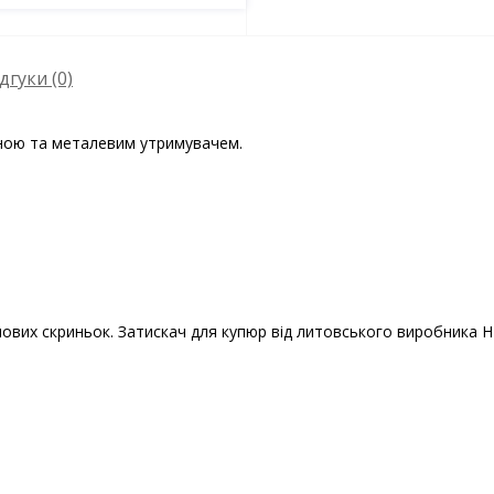
дгуки (0)
иною та металевим утримувачем.
шових скриньок. Затискач для купюр від литовського виробника 