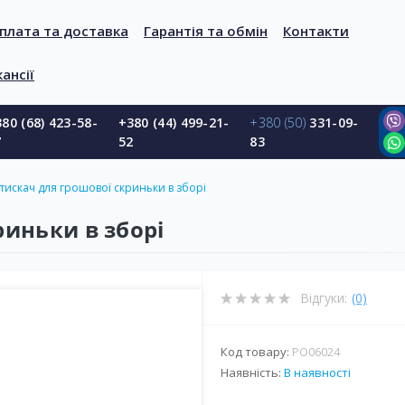
плата та доставка
Гарантія та обмін
Контакти
ансії
80 (68) 423-58-
+380 (44) 499-21-
+380 (50)
331-09-
7
52
83
тискач для грошової скриньки в зборі
риньки в зборі
Відгуки:
(0)
Код товару:
PO06024
Наявність:
В наявності