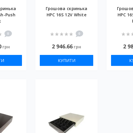
кринька
Грошова скринька
Грошов
sh-Push
HPC 16S 12V White
HPC 16
k
0
0
0
2 946.66
2 9
грн
грн
ТИ
КУПИТИ
К