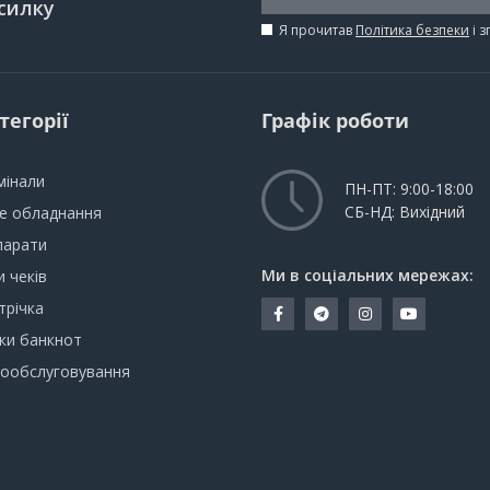
силку
Я прочитав
Політика безпеки
і 
тегорії
Графік роботи
мінали
ПН-ПТ: 9:00-18:00
СБ-НД: Вихідний
не обладнання
парати
Ми в соціальних мережах:
 чеків
трічка
ки банкнот
мообслуговування