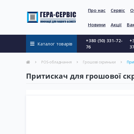
Про нас
Сервіс
О
Новини
Акції
Вак
+380 (50) 331-72-
+3
Каталог товарів
76
3
POS-обладнання
Грошові скриньки
При
Притискач для грошової ск