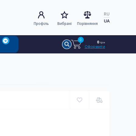
RU
UA
Профіль
Вибрані
Порівняння
0
0
грн
Оформити