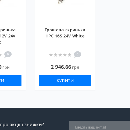
кринька
Грошова скринька
12V 24V
HPC 16S 24V White
k
0
0
0
2 946.66
грн
грн
ТИ
КУПИТИ
ро акції і знижки?