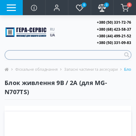
0
0
0
+380 (50) 331-72-76
+380 (68) 423-58-37
RU
UA
+380 (44) 499-21-52
+380 (50) 331-09-83
Фіскальне обладнання
Запасні частини та аксесуари
Блок ж
Блок живлення 9В / 2А (для MG-
N707TS)