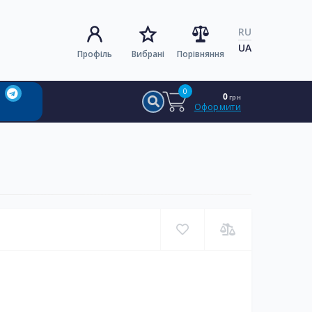
RU
UA
Профіль
Вибрані
Порівняння
0
0
грн
Оформити