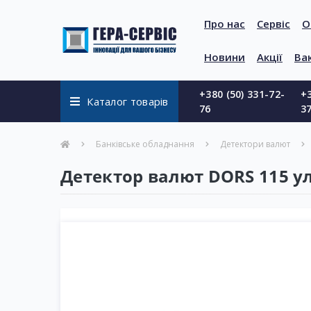
Про нас
Сервіс
О
Новини
Акції
Вак
+380 (50) 331-72-
+3
Каталог товарів
76
3
Банківське обладнання
Детектори валют
Детектор валют DORS 115 у