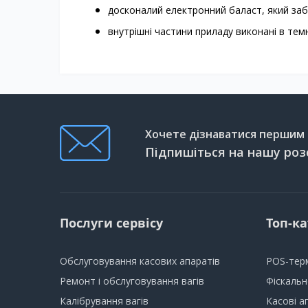
досконалий електронний баласт, який заб
внутрішні частини приладу виконані в темн
Хочете дізнаватися першим п
Підпишіться на нашу роз
Послуги сервісу
Топ-ка
Обслуговування касових апаратів
POS-тер
Ремонт і обслуговування вагів
Фіскаль
Калібрування вагів
Касові а