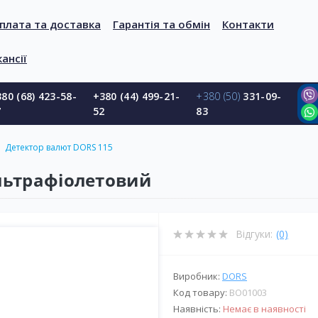
плата та доставка
Гарантія та обмін
Контакти
ансії
80 (68) 423-58-
+380 (44) 499-21-
+380 (50)
331-09-
7
52
83
Детектор валют DORS 115
льтрафіолетовий
Відгуки:
(0)
Виробник:
DORS
Код товару:
BО01003
Наявність:
Немає в наявності