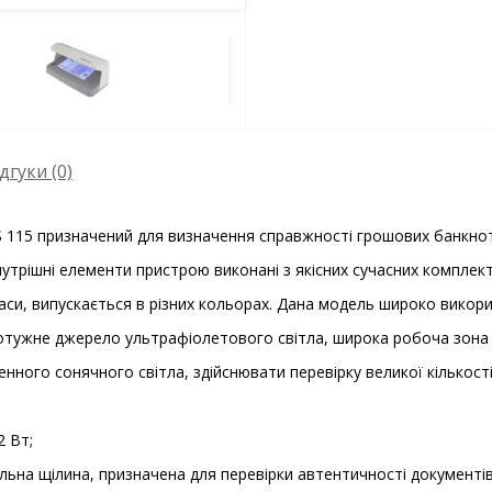
дгуки (0)
115 призначений для визначення справжності грошових банкнот 
утрішні елементи пристрою виконані з якісних сучасних комплек
си, випускається в різних кольорах. Дана модель широко викори
Потужне джерело ультрафіолетового світла, широка робоча зон
нного сонячного світла, здійснювати перевірку великої кількост
 Вт;
іальна щілина, призначена для перевірки автентичності документі