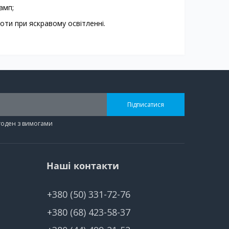
амп;
боти при яскравому освітленні.
Підписатися
згоден з вимогами
Наші контакти
+380 (50) 331-72-76
+380 (68) 423-58-37