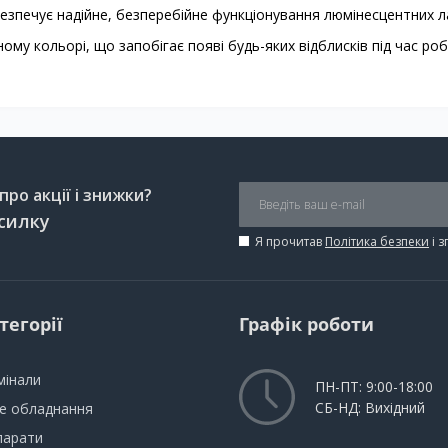
езпечує надійне, безперебійне функціонування люмінесцентних л
ому кольорі, що запобігає появі будь-яких відблисків під час ро
ро акції і знижки?
силку
Я прочитав
Політика безпеки
і 
тегорії
Графік роботи
мінали
ПН-ПТ: 9:00-18:00
СБ-НД: Вихідний
не обладнання
парати